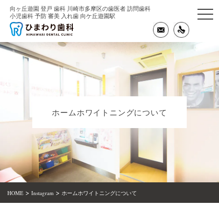
向ヶ丘遊園 登戸 歯科 川崎市多摩区の歯医者 訪問歯科
togg
小児歯科 予防 審美 入れ歯 向ケ丘遊園駅
navi
ホームホワイトニングについて
>
>
HOME
Instagram
ホームホワイトニングについて