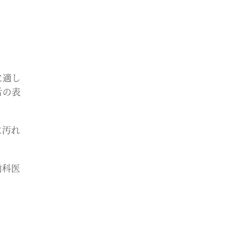
に適し
舌の表
に汚れ
歯科医