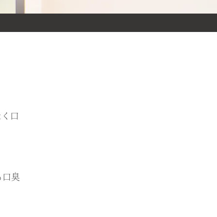
なく口
る口臭