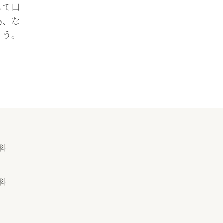
して口
為、な
ょう。
科
科