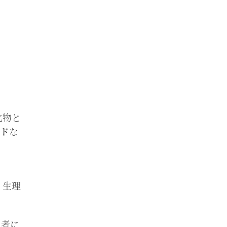
化物と
イド
な
、生理
患者に