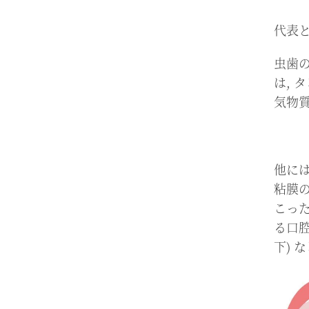
代表
虫歯
は, 
気物
/
他に
粘膜
こった
る口
下) 