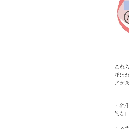
これ
呼ば
どが
/
・硫
的な
・メ