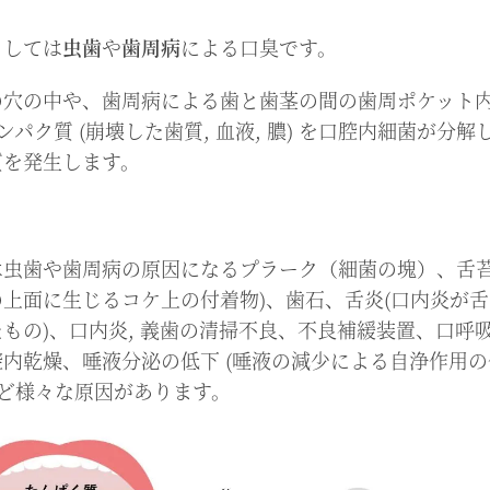
としては
虫歯
や
歯周病
による口臭です。
の穴の中や、歯周病による歯と歯茎の間の歯周ポケット
タンパク質 (崩壊した歯質, 血液, 膿) を口腔内細菌が分解
質を発生します。
は虫歯や歯周病の原因になるプラーク（細菌の塊）、舌苔
の上面に生じるコケ上の付着物)、歯石、舌炎(口内炎が
もの)、口内炎, 義歯の清掃不良、不良補緩装置、口呼
腔内乾燥、唾液分泌の低下 (唾液の減少による自浄作用の
など様々な原因があります。