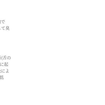
内で
して臭
(舌の
舌に起
吸によ
低