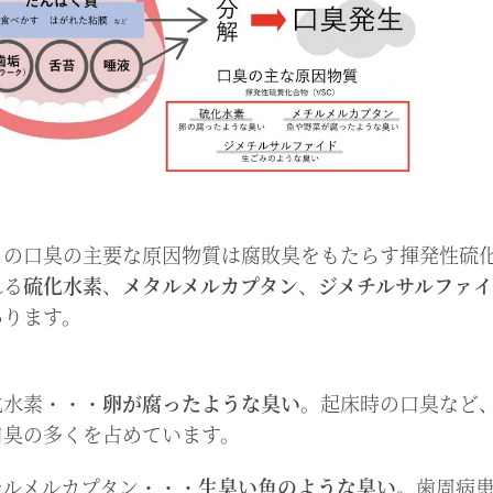
らの口臭の主要な原因物質は腐敗臭をもたらす揮発性硫
れる
硫化水素
、
メタルメルカプタン
、
ジメチルサルファ
あります。
化水素・・・
卵が腐ったような臭い
。起床時の口臭など
口臭の多くを占めています。
チルメルカプタン・・・
生臭い魚のような臭い
。歯周病