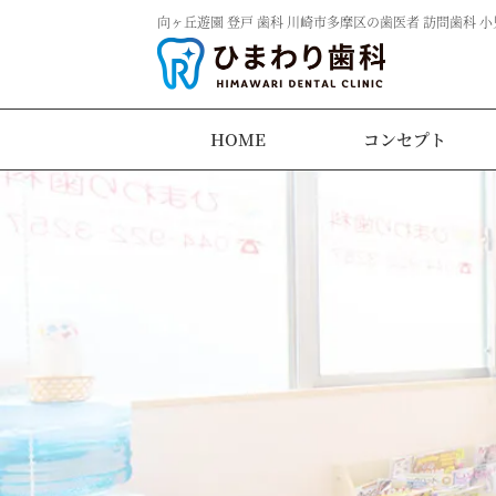
向ヶ丘遊園 登戸 歯科 川崎市多摩区の歯医者 訪問歯科 小
HOME
コンセプト