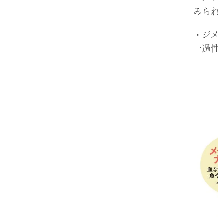
みら
・ジ
一過
/