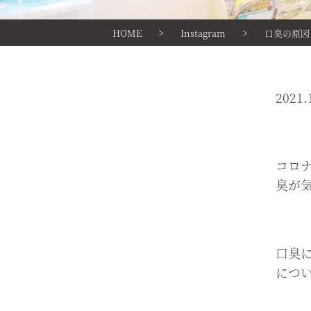
>
>
HOME
Instagram
口臭の原因
2021.
/
コロ
臭が
/
口臭
につ
/