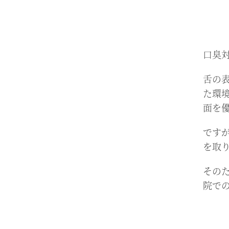
/
口臭
舌の
た環
面を
です
を取
その
院で
/