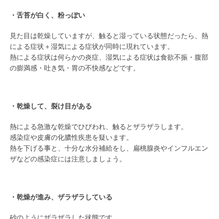
・舌苔が白く、粉っぽい
見た目は乾燥していますが、触ると湿っている状態だったら、熱
による症状＋湿気による症状が同時に現れています。
熱による症状は何らかの炎症、湿気による症状は食欲不振・腹部
の膨満感・吐き気・胃の不快感などです。
/
・乾燥して、裂け目がある
熱による急激な乾燥でひびわれ、触るとザラザラします。
感染症や皮膚の化膿性疾患を疑います。
熱を下げる事と、十分な水分補給をし、扁桃腺炎やインフルエン
ザなどの感染症には注意しましょう。
/
・乾燥が進み、ザラザラしている
砂のようにザラザラした状態です。