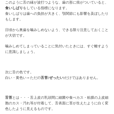
このように舌の縁が波打つような、歯の形に痕がついていると、
食いしばり
をしている指標になります。
食いしばりは歯への負担が大きく、顎関節にも影響を及ぼしたり
もします。
日頃から奥歯を噛みしめないよう、できる限り注意しておくこと
が大切です。
噛みしめてしまっていることに気付いたときには、すぐ離すよう
に意識しましょう。
/
次に舌の色です。
舌苔(ぜったい)
白い・黄色い＝ただの
だけではありません。
/
舌苔
とは・・・舌上皮の乳頭間に細菌や食べカス・粘膜の上皮細
胞のカス・汚れ等が付着して、舌表面に苔が生えたように白く変
色したように見えるものです。