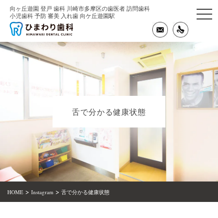
向ヶ丘遊園 登戸 歯科 川崎市多摩区の歯医者 訪問歯科
togg
小児歯科 予防 審美 入れ歯 向ケ丘遊園駅
navi
舌で分かる健康状態
>
>
HOME
Instagram
舌で分かる健康状態