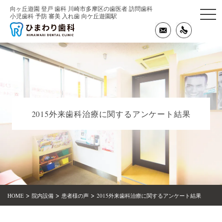
向ヶ丘遊園 登戸 歯科 川崎市多摩区の歯医者 訪問歯科
togg
小児歯科 予防 審美 入れ歯 向ケ丘遊園駅
navi
2015外来歯科治療に関するアンケート結果
>
>
>
HOME
院内設備
患者様の声
2015外来歯科治療に関するアンケート結果