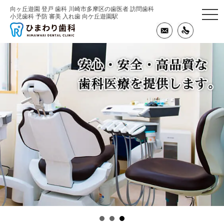
向ヶ丘遊園 登戸 歯科 川崎市多摩区の歯医者 訪問歯科
togg
小児歯科 予防 審美 入れ歯 向ケ丘遊園駅
navi